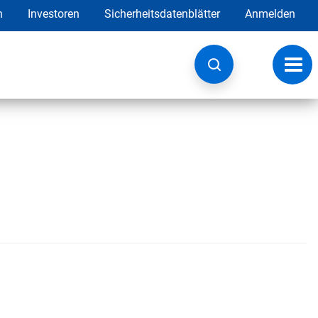
h
Investoren
Sicherheitsdatenblätter
Anmelden
Navig
umsc