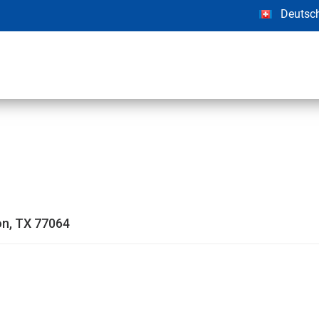
Deutsc
on, TX 77064