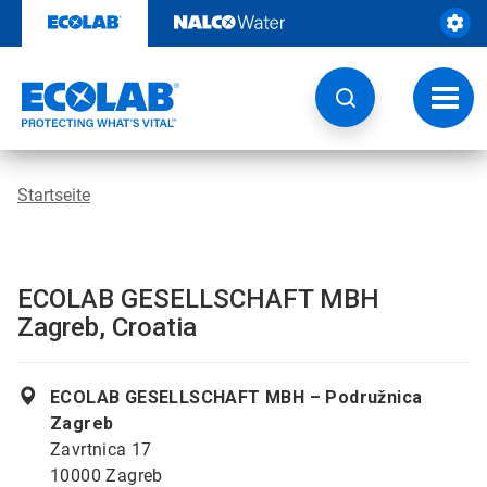
Weiter
zum
Inhalt
Navig
umsch
Startseite
ECOLAB GESELLSCHAFT MBH
Zagreb, Croatia
ECOLAB GESELLSCHAFT MBH – Podružnica
Zagreb
Zavrtnica 17
10000 Zagreb