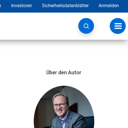
h
Investoren
Sicherheitsdatenblätter
Anmelden
Navig
umsc
Über den Autor