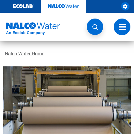
Weiter
zum
Inhalt
Navig
umsch
Nalco Water Home