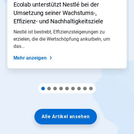
zu
Ecolab unterstützt Nestlé bei der
navigieren,
Umsetzung seiner Wachstums-,
oder
springen
Effizienz- und Nachhaltigkeitsziele​​​​​​​
Sie
mit
Nestlé ist bestrebt, Effizienzsteigerungen zu
den
erzielen, die die Wertschöpfung ankurbeln, um
Folien-
das...
Punkten
zu
Mehr anzeigen
einer
Folie.
Alle Artikel ansehen