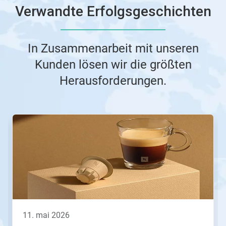
Verwandte Erfolgsgeschichten
In Zusammenarbeit mit unseren
Kunden lösen wir die größten
Herausforderungen.
Dies
ist
ein
Karussell.
Nutzen
Sie
die
Schaltflächen
Weiter
und
Zurück,
11. mai 2026
um