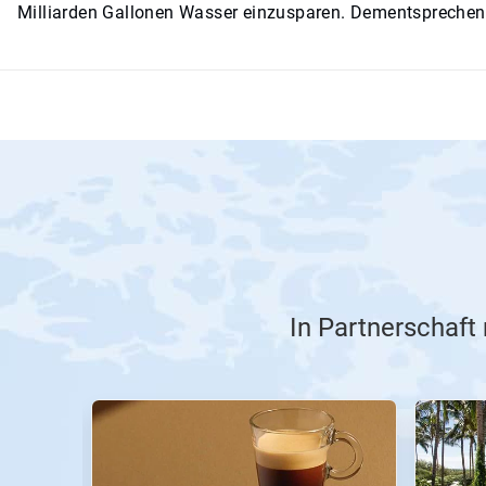
Milliarden Gallonen Wasser einzusparen. Dementsprechend
In Partnerschaft
Dies
ist
ein
Karussell.
Nutzen