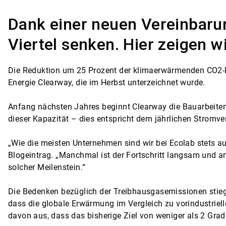
Dank einer neuen Vereinbarun
Viertel senken. Hier zeigen wi
Die Reduktion um 25 Prozent der klimaerwärmenden CO2-Em
Energie Clearway, die im Herbst unterzeichnet wurde.
Anfang nächsten Jahres beginnt Clearway die Bauarbeiten
dieser Kapazität – dies entspricht dem jährlichen Stromv
„Wie die meisten Unternehmen sind wir bei Ecolab stets a
Blogeintrag. „Manchmal ist der Fortschritt langsam und a
solcher Meilenstein.“
Die Bedenken bezüglich der Treibhausgasemissionen stiege
dass die globale Erwärmung im Vergleich zu vorindustriell
davon aus, dass das bisherige Ziel von weniger als 2 Grad C