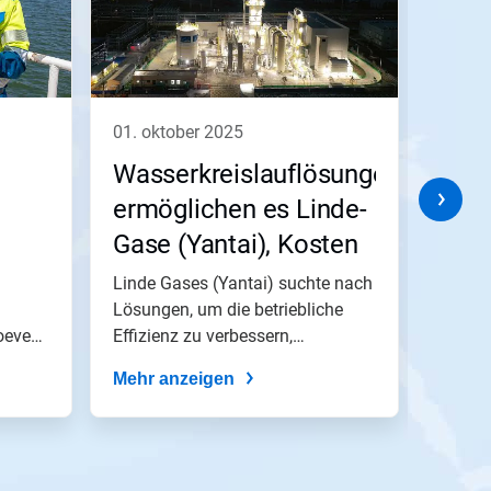
01. oktober 2025
01. o
Wasserkreislauflösungen
Sysc
ermöglichen es Linde-
unse
Gase (Yantai), Kosten
sein
raktiken
und den Wasser- und
Leis
Linde Gases (Yantai) suchte nach
In Par
oque
Energieverbrauch
Lösungen, um die betriebliche
stei
Sysco 
oeve
Effizienz zu verbessern,
implem
erheblich zu
posi
behördlic...
abziele
reduzieren
Mehr anzeigen
Umw
Mehr 
vers