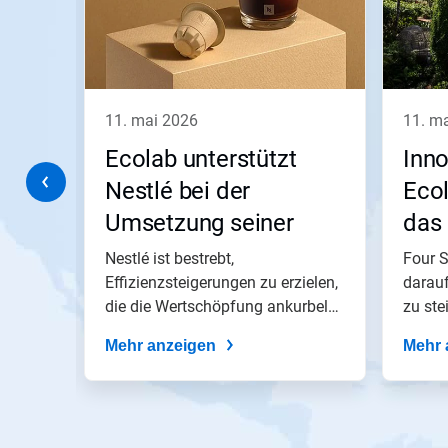
Sie
die
Schaltflächen
Weiter
und
Zurück,
11. mai 2026
11. m
um
zu
Ecolab unterstützt
Inn
navigieren,
oder
he
Nestlé bei der
Ecol
springen
Umsetzung seiner
das 
Sie
mit
Tat
Wachstums-, Effizienz-
Eng
 hat
Nestlé ist bestrebt,
Four S
den
Folien-
und
Effizienzsteigerungen zu erzielen,
Seasons
darauf
Punkten
und
die die Wertschöpfung ankurbeln,
zu ste
Nachhaltigkeitsziele​​​​​​​
zu
um das...
einer
Mehr anzeigen
Mehr 
Folie.