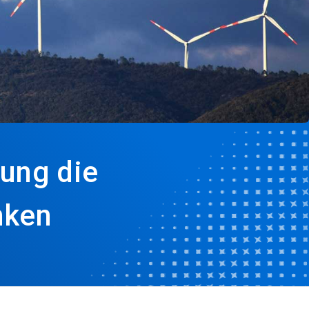
rung die
nken