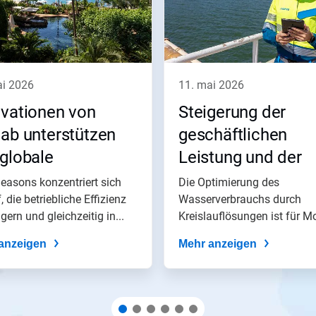
ai 2026
11. mai 2026
ovationen von
Steigerung der
ab unterstützen
geschäftlichen
globale
Leistung und der
agement von Four
Wasserkreislauf‑P
easons konzentriert sich
Die Optimierung des
​​​​​​​
, die betriebliche Effizienz
im Moeve’s San R
Wasserverbrauchs durch
igern und gleichzeitig in...
Kreislauflösungen ist für M
Energy Park
ein zentrales Ziel –...
anzeigen
Mehr anzeigen