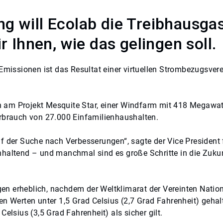
g will Ecolab die Treibhausga
r Ihnen, wie das gelingen soll.
issionen ist das Resultat einer virtuellen Strombezugsver
 am Projekt Mesquite Star, einer Windfarm mit 418 Megawatt
erbrauch von 27.000 Einfamilienhaushalten.
uf der Suche nach Verbesserungen“, sagte der Vice President
nhaltend – und manchmal sind es große Schritte in die Zukun
n erheblich, nachdem der Weltklimarat der Vereinten Nationen
en Werten unter 1,5 Grad Celsius (2,7 Grad Fahrenheit) geha
elsius (3,5 Grad Fahrenheit) als sicher gilt.