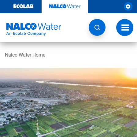
Weiter
zum
Inhalt
Navig
umsch
Nalco Water Home