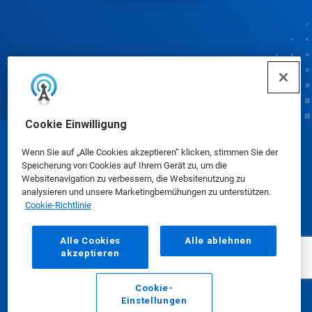
Cookie Einwilligung
© Ecolab Inc. 2025
Wenn Sie auf „Alle Cookies akzeptieren“ klicken, stimmen Sie der
Speicherung von Cookies auf Ihrem Gerät zu, um die
Websitenavigation zu verbessern, die Websitenutzung zu
Sicherheitsdatenblätter
|
Datenschutzrichtlinie
|
analysieren und unsere Marketingbemühungen zu unterstützen.
Cookie-Richtlinie
Nutzungsbedingungen
Alle Cookies
Alle ablehnen
akzeptieren
Cookie-
Einstellungen