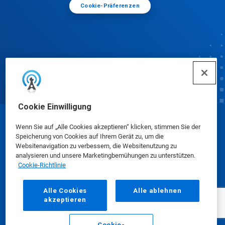
Cookie-Präferenzen
Cookie Einwilligung
© Ecolab Inc. 2025
Wenn Sie auf „Alle Cookies akzeptieren“ klicken, stimmen Sie der
Speicherung von Cookies auf Ihrem Gerät zu, um die
Websitenavigation zu verbessern, die Websitenutzung zu
Sicherheitsdatenblätter
|
Datenschutzrichtlinie
|
analysieren und unsere Marketingbemühungen zu unterstützen.
Cookie-Richtlinie
Nutzungsbedingungen
Alle Cookies
Alle ablehnen
akzeptieren
Cookie-