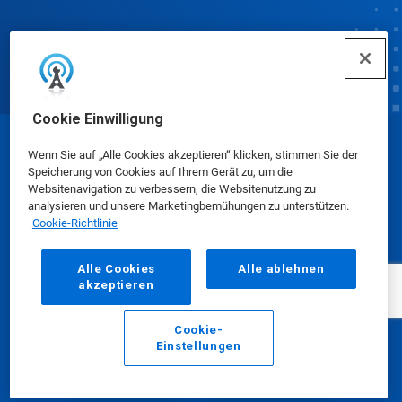
Cookie Einwilligung
© Ecolab Inc. 2025
Wenn Sie auf „Alle Cookies akzeptieren“ klicken, stimmen Sie der
Speicherung von Cookies auf Ihrem Gerät zu, um die
Websitenavigation zu verbessern, die Websitenutzung zu
Sicherheitsdatenblätter
|
Datenschutzrichtlinie
|
analysieren und unsere Marketingbemühungen zu unterstützen.
Cookie-Richtlinie
Nutzungsbedingungen
Alle Cookies
Alle ablehnen
akzeptieren
Cookie-
Einstellungen
E-Mail
Anrufen