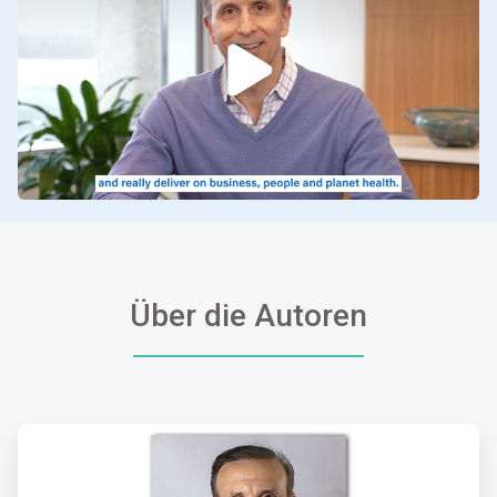
Über die Autoren
ArticleTile
1
von
2