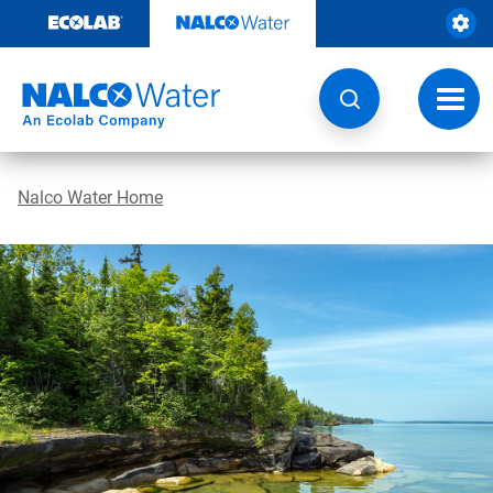
Weiter
zum
Inhalt
Navig
umsch
Nalco Water Home