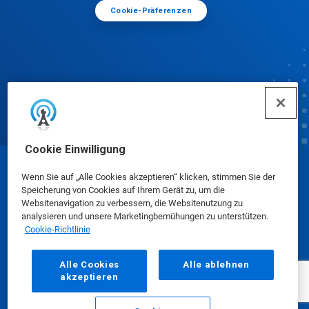
Cookie-Präferenzen
Cookie Einwilligung
© Ecolab Inc. 2025
Wenn Sie auf „Alle Cookies akzeptieren“ klicken, stimmen Sie der
Speicherung von Cookies auf Ihrem Gerät zu, um die
Websitenavigation zu verbessern, die Websitenutzung zu
Sicherheitsdatenblätter
|
Datenschutzrichtlinie
|
analysieren und unsere Marketingbemühungen zu unterstützen.
Cookie-Richtlinie
Nutzungsbedingungen
Alle Cookies
Alle ablehnen
akzeptieren