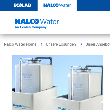
Weiter
zum
Inhalt
Nalco Water Home
Unsere Lösungen
Unser Angebo