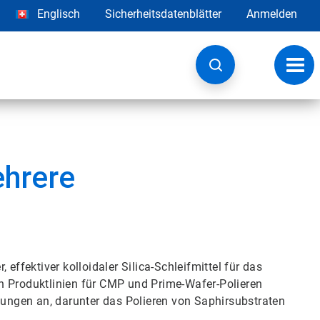
Englisch
Sicherheitsdatenblätter
Anmelden
Navig
umsc
ehrere
effektiver kolloidaler Silica-Schleifmittel für das
nden Produktlinien für CMP und Prime-Wafer-Polieren
ndungen an, darunter das Polieren von Saphirsubstraten