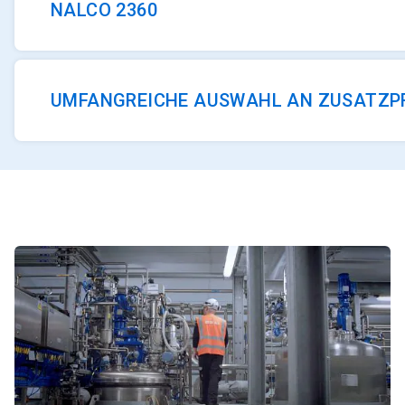
NALCO 2360
UMFANGREICHE AUSWAHL AN ZUSATZP