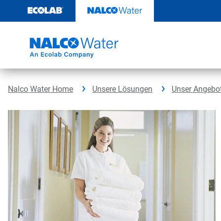
Weiter
zum
Inhalt
Nalco Water Home
Unsere Lösungen
Unser Angebo