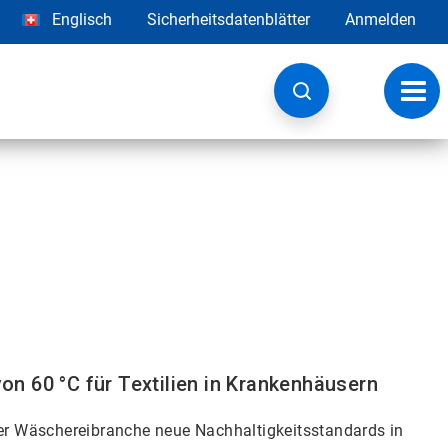
Englisch
Sicherheitsdatenblätter
Anmelden
Navig
umsc
n 60 °C für Textilien in Krankenhäusern
er Wäschereibranche neue Nachhaltigkeitsstandards in