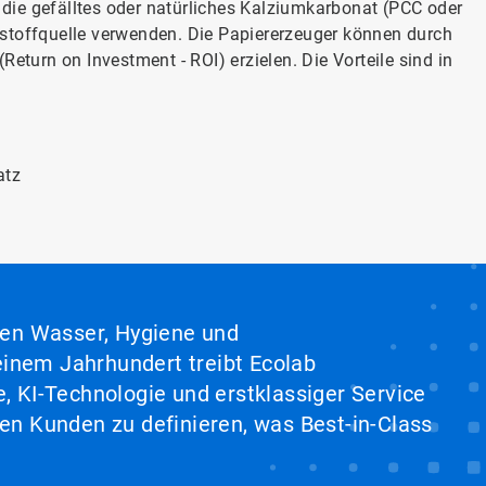
, die gefälltes oder natürliches Kalziumkarbonat (PCC oder
lstoffquelle verwenden. Die Papiererzeuger können durch
Return on Investment - ROI) erzielen. Die Vorteile sind in
atz
hen Wasser, Hygiene und
inem Jahrhundert treibt Ecolab
, KI-Technologie und erstklassiger Service
en Kunden zu definieren, was Best-in-Class