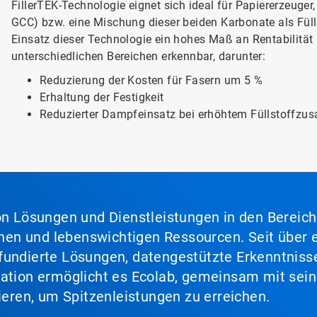
FillerTEK-Technologie eignet sich ideal für Papiererzeuger
GCC) bzw. eine Mischung dieser beiden Karbonate als Fül
Einsatz dieser Technologie ein hohes Maß an Rentabilität (
unterschiedlichen Bereichen erkennbar, darunter:
Reduzierung der Kosten für Fasern um 5 %
Erhaltung der Festigkeit
Reduzierter Dampfeinsatz bei erhöhtem Füllstoffzus
von Lösungen und Dienstleistungen in den Bereic
en und lebenswichtigen Ressourcen. Seit über e
fundierte Lösungen, datengestützte Erkenntnisse
nation ermöglicht es Ecolab, gemeinsam mit sein
lieren, um Spitzenleistungen zu erreichen.