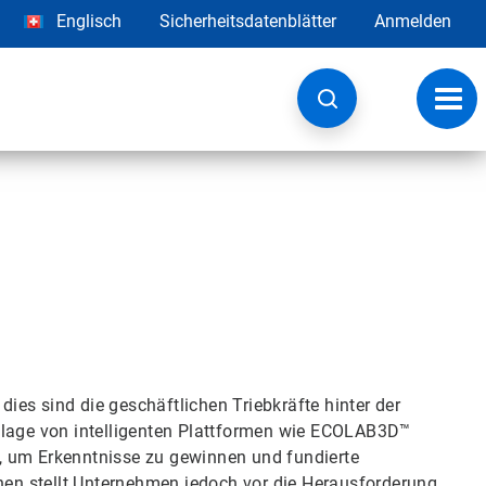
Englisch
Sicherheitsdatenblätter
Anmelden
Navig
umsc
es sind die geschäftlichen Triebkräfte hinter der
dlage von intelligenten Plattformen wie ECOLAB3D™
, um Erkenntnisse zu gewinnen und fundierte
n stellt Unternehmen jedoch vor die Herausforderung,