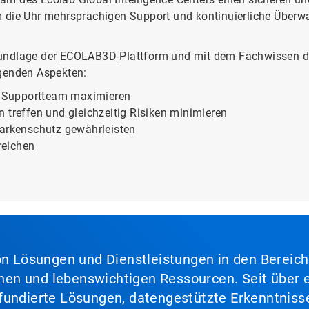
 die Uhr mehrsprachigen Support und kontinuierliche Überwa
rundlage der
ECOLAB3D
-Plattform und mit dem Fachwissen de
lgenden Aspekten:
es Supportteam maximieren
 treffen und gleichzeitig Risiken minimieren
Markenschutz gewährleisten
reichen
von Lösungen und Dienstleistungen in den Bereic
en und lebenswichtigen Ressourcen. Seit über e
fundierte Lösungen, datengestützte Erkenntnisse