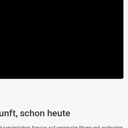
nft, schon heute
 persönlichen Service auf regionaler Ebene mit weltweiter