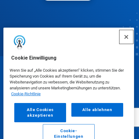
Cookie Einwilligung
© Ecolab Inc. 2025
Wenn Sie auf „Alle Cookies akzeptieren“ klicken, stimmen Sie der
Speicherung von Cookies auf Ihrem Gerät zu, um die
Websitenavigation zu verbessern, die Websitenutzung zu
Sicherheitsdatenblätter
|
Datenschutzrichtlinie
|
analysieren und unsere Marketingbemühungen zu unterstützen.
Cookie-Richtlinie
Nutzungsbedingungen
Alle Cookies
Alle ablehnen
akzeptieren
Cookie-
Einstellungen