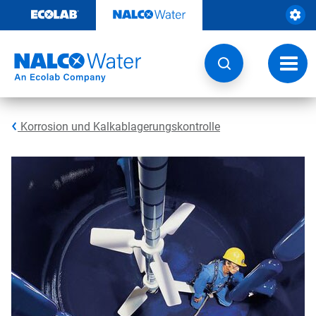
Weiter
zum
Inhalt
Navig
umsch
Korrosion und Kalkablagerungskontrolle