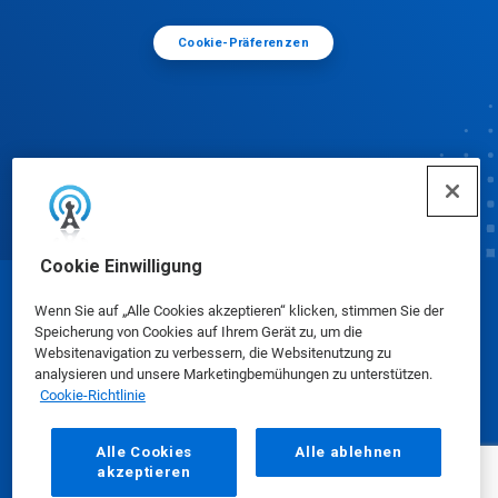
Cookie-Präferenzen
Cookie Einwilligung
© Ecolab Inc. 2025
Wenn Sie auf „Alle Cookies akzeptieren“ klicken, stimmen Sie der
Speicherung von Cookies auf Ihrem Gerät zu, um die
Websitenavigation zu verbessern, die Websitenutzung zu
Sicherheitsdatenblätter
|
Datenschutzrichtlinie
|
analysieren und unsere Marketingbemühungen zu unterstützen.
Cookie-Richtlinie
Nutzungsbedingungen
Alle Cookies
Alle ablehnen
akzeptieren