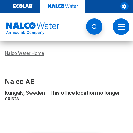
Weiter
zum
Inhalt
Navig
umsch
Nalco Water Home
Nalco AB
Kungälv, Sweden - This office location no longer
exists