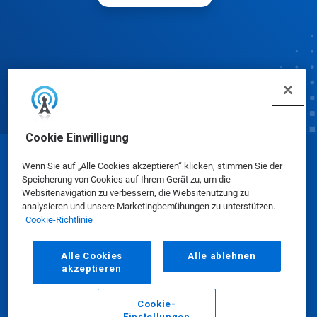
Cookie Einwilligung
© Ecolab Inc. 2025
Wenn Sie auf „Alle Cookies akzeptieren“ klicken, stimmen Sie der
Speicherung von Cookies auf Ihrem Gerät zu, um die
Websitenavigation zu verbessern, die Websitenutzung zu
Sicherheitsdatenblätter
|
Datenschutzrichtlinie
|
analysieren und unsere Marketingbemühungen zu unterstützen.
Cookie-Richtlinie
Nutzungsbedingungen
Alle Cookies
Alle ablehnen
akzeptieren
Cookie-
Einstellungen