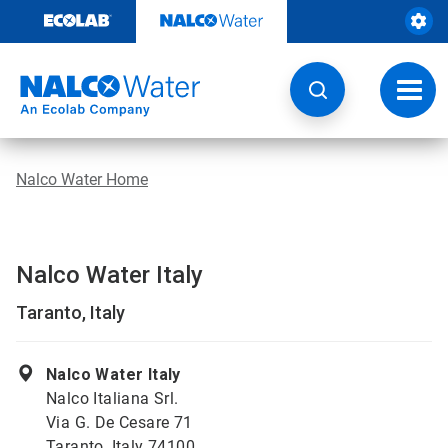
Weiter
zum
Inhalt
Navig
umsch
Nalco Water Home
Nalco Water Italy
Taranto, Italy
Nalco Water Italy
Nalco Italiana Srl.
Via G. De Cesare 71
Taranto, Italy 74100