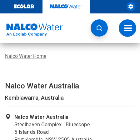
Weiter
zum
Inhalt
Navig
umsch
Nalco Water Home
Nalco Water Australia
Kemblawarra, Australia
Nalco Water Australia
Steelhaven Complex - Bluescope
5 Islands Road
Port Kembla, NSW 2505 Australia