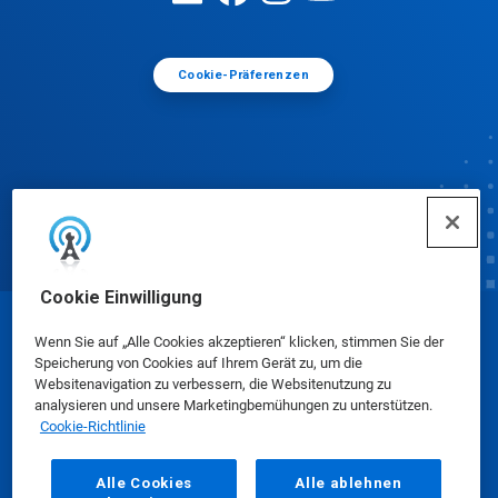
Cookie-Präferenzen
Cookie Einwilligung
© Ecolab Inc. 2025
Wenn Sie auf „Alle Cookies akzeptieren“ klicken, stimmen Sie der
Speicherung von Cookies auf Ihrem Gerät zu, um die
Websitenavigation zu verbessern, die Websitenutzung zu
Sicherheitsdatenblätter
|
Datenschutzrichtlinie
|
analysieren und unsere Marketingbemühungen zu unterstützen.
Cookie-Richtlinie
Nutzungsbedingungen
Alle Cookies
Alle ablehnen