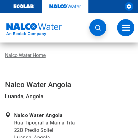
Weiter
zum
Inhalt
Navig
umsch
Nalco Water Home
Nalco Water Angola
Luanda, Angola
Nalco Water Angola
Rua Tipografia Mama Tita
22B Predio Soliel
Luanda, Angola