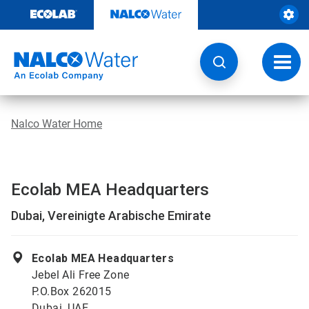
Weiter
zum
Inhalt
Navig
umsch
Nalco Water Home
Ecolab MEA Headquarters
Dubai, Vereinigte Arabische Emirate
Ecolab MEA Headquarters
Jebel Ali Free Zone
P.O.Box 262015
Dubai, UAE