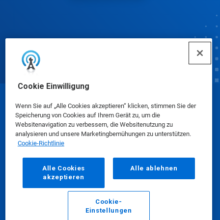
Cookie Einwilligung
© Ecolab Inc. 2025
Wenn Sie auf „Alle Cookies akzeptieren“ klicken, stimmen Sie der
Speicherung von Cookies auf Ihrem Gerät zu, um die
Websitenavigation zu verbessern, die Websitenutzung zu
Sicherheitsdatenblätter
|
Datenschutzrichtlinie
|
analysieren und unsere Marketingbemühungen zu unterstützen.
Cookie-Richtlinie
Nutzungsbedingungen
Alle Cookies
Alle ablehnen
akzeptieren
Cookie-
Einstellungen